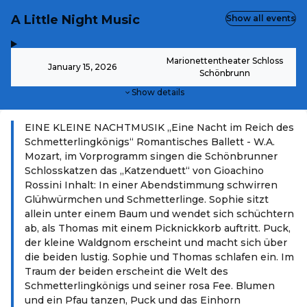
A Little Night Music
Show all events
,
-
Marionettentheater Schloss
January 15, 2026
Schönbrunn
Show details
EINE KLEINE NACHTMUSIK „Eine Nacht im Reich des
Schmetterlingkönigs“ Romantisches Ballett - W.A.
Mozart, im Vorprogramm singen die Schönbrunner
Schlosskatzen das „Katzenduett“ von Gioachino
Rossini Inhalt: In einer Abendstimmung schwirren
Glühwürmchen und Schmetterlinge. Sophie sitzt
allein unter einem Baum und wendet sich schüchtern
ab, als Thomas mit einem Picknickkorb auftritt. Puck,
der kleine Waldgnom erscheint und macht sich über
die beiden lustig. Sophie und Thomas schlafen ein. Im
Traum der beiden erscheint die Welt des
Schmetterlingkönigs und seiner rosa Fee. Blumen
und ein Pfau tanzen, Puck und das Einhorn