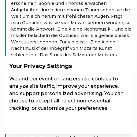
erscheinen. Sophie und Thomas erwachen.
Aufgeheitert durch den schönen Traum sehen sie die
Welt um sich herum mit fröhlicheren Augen. Fragt
man Outsider, was sie von Mozart kennen würden, so
kommt die Antwort:„Eine kleine Nachtmusik“. Und die
Insider belächeln die Outsider, weil sie gerade dieses
Werk zuerst nennen. Für viele ist : „Eine kleine
Nachtmusik“ der Inbegriff von Mozarts Kunst
schlechthin. Das Stück des Salzburger Meisters
überhaupt. Was macht eigentlich den Reiz dieses
Your Privacy Settings
Werkes aus, warum kennen es so viele Menschen?
Das Thema ist für jedermann verständlich, klar und
We and our event organizers use cookies to
fest umrissen. Das melodische Thema spricht sofort
analyze site traffic, improve your experience,
an. : „Eine kleine Nachtmusik“ gehört zu den großen
Würfen Mozarts. Es ist, wie viele seiner Werke, mit
and support personalized advertising. You can
leichter aber glücklicher Hand konzipiert und
choose to accept all, reject non-essential
komponiert. Wir kennen die :„Eine kleine
tracking, or customize your preferences.
Nachtmusik“ nicht einmal vollständig. Das erste
Menuett und das Trio sind uns unbekannt geblieben.
Manage Settings
Reject all
Accept all
Keine Abschrift der Zeit gibt uns Menuett und Trio
wieder. Der Erstdruck erschien erst 36 Jahre nach