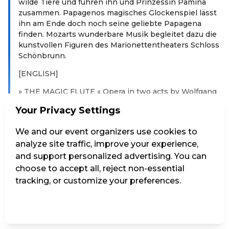
wilde Tiere und führen ihn und Prinzessin Pamina
zusammen. Papagenos magisches Glockenspiel lässt
ihn am Ende doch noch seine geliebte Papagena
finden. Mozarts wunderbare Musik begleitet dazu die
kunstvollen Figuren des Marionettentheaters Schloss
Schönbrunn.
[ENGLISH]
» THE MAGIC FLUTE « Opera in two acts by Wolfgang
Amadeus Mozart / Duration: 2h 20min Our version is
Your Privacy Settings
adapted to the location and to the possibilities by
Marionettetheatre.. As for the puppets, they can
We and our event organizers use cookies to
perform one or two which are beyond the capabilities
analyze site traffic, improve your experience,
of their human counterparts in the opera. …..The
magical powers of Prince Tamino's flute soothe wild
and support personalized advertising. You can
animals and bring him and Princess Pamina together.
choose to accept all, reject non-essential
In the end, Papageno's magic chimes let him find his
tracking, or customize your preferences.
beloved Papagena. Mozart's wonderful music
accompanies the artistic figures of the Marionette
Manage Settings
Reject all
Accept all
Theater at Schönbrunn Palace Vienna.
Read more