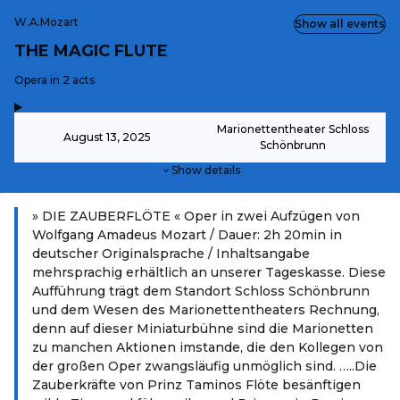
W.A.Mozart
Show all events
THE MAGIC FLUTE
-
Opera in 2 acts
,
-
Marionettentheater Schloss
August 13, 2025
Schönbrunn
Show details
» DIE ZAUBERFLÖTE « Oper in zwei Aufzügen von
Wolfgang Amadeus Mozart / Dauer: 2h 20min in
deutscher Originalsprache / Inhaltsangabe
mehrsprachig erhältlich an unserer Tageskasse. Diese
Aufführung trägt dem Standort Schloss Schönbrunn
und dem Wesen des Marionettentheaters Rechnung,
denn auf dieser Miniaturbühne sind die Marionetten
zu manchen Aktionen imstande, die den Kollegen von
der großen Oper zwangsläufig unmöglich sind. …..Die
Zauberkräfte von Prinz Taminos Flöte besänftigen