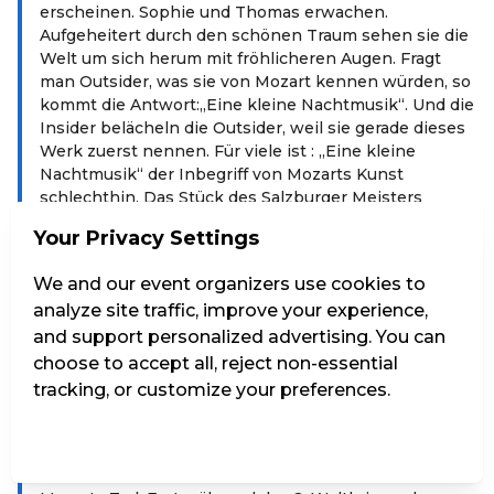
erscheinen. Sophie und Thomas erwachen.
Aufgeheitert durch den schönen Traum sehen sie die
Welt um sich herum mit fröhlicheren Augen. Fragt
man Outsider, was sie von Mozart kennen würden, so
kommt die Antwort:„Eine kleine Nachtmusik“. Und die
Insider belächeln die Outsider, weil sie gerade dieses
Werk zuerst nennen. Für viele ist : „Eine kleine
Nachtmusik“ der Inbegriff von Mozarts Kunst
schlechthin. Das Stück des Salzburger Meisters
überhaupt. Was macht eigentlich den Reiz dieses
Your Privacy Settings
Werkes aus, warum kennen es so viele Menschen?
Das Thema ist für jedermann verständlich, klar und
We and our event organizers use cookies to
fest umrissen. Das melodische Thema spricht sofort
analyze site traffic, improve your experience,
an. : „Eine kleine Nachtmusik“ gehört zu den großen
Würfen Mozarts. Es ist, wie viele seiner Werke, mit
and support personalized advertising. You can
leichter aber glücklicher Hand konzipiert und
choose to accept all, reject non-essential
komponiert. Wir kennen die :„Eine kleine
tracking, or customize your preferences.
Nachtmusik“ nicht einmal vollständig. Das erste
Menuett und das Trio sind uns unbekannt geblieben.
Manage Settings
Reject all
Accept all
Keine Abschrift der Zeit gibt uns Menuett und Trio
wieder. Der Erstdruck erschien erst 36 Jahre nach