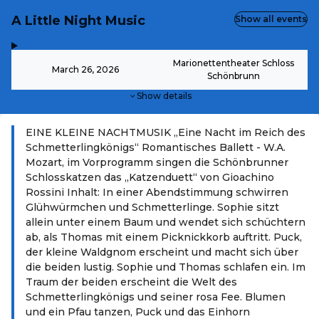
A Little Night Music
Show all events
,
-
Marionettentheater Schloss
March 26, 2026
Schönbrunn
Show details
EINE KLEINE NACHTMUSIK „Eine Nacht im Reich des
Schmetterlingkönigs“ Romantisches Ballett - W.A.
Mozart, im Vorprogramm singen die Schönbrunner
Schlosskatzen das „Katzenduett“ von Gioachino
Rossini Inhalt: In einer Abendstimmung schwirren
Glühwürmchen und Schmetterlinge. Sophie sitzt
allein unter einem Baum und wendet sich schüchtern
ab, als Thomas mit einem Picknickkorb auftritt. Puck,
der kleine Waldgnom erscheint und macht sich über
die beiden lustig. Sophie und Thomas schlafen ein. Im
Traum der beiden erscheint die Welt des
Schmetterlingkönigs und seiner rosa Fee. Blumen
und ein Pfau tanzen, Puck und das Einhorn