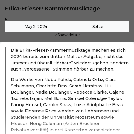
Erika-Frieser: Kammermusiktage
,
-
May 2, 2024
Solitär
Show details
Die Erika-Frieser-Kammermusiktage machen es sich
2024 bereits zum dritten Mal zur Aufgabe, nicht das
„immer und überall Hörbare“ wiederzugeben, sondern
auch „vergessene“ Stimmen hörbar zu machen.
Die Werke von Nobu Kohda, Gabriela Ortiz, Clara
Schumann, Charlotte Bray, Sarah Nemtsov, Lili
Boulanger, Nadia Boulanger, Rebecca Clarke, Gajane
Tschebotarjan, Mel Bonis, Samuel Coleridge-Taylor,
Fanny Hensel, Carolin Shaw, Luise Adolpha Le Beau
sowie Florence Price werden von Lehrenden und
Studierenden der Universität Mozarteum sowie
Meesun Hong Coleman (Anton Bruckner
Privatuniversität) in drei Konzerten verschiedener