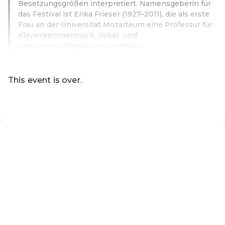
Besetzungsgrößen interpretiert. Namensgeberin für
das Festival ist Erika Frieser (1927–2011), die als erste
Frau an der Universität Mozarteum eine Professur für
Klavierkammermusik, Vokal- und
Instrumentalbegleitung innehatte.
Read more
This event is over.
EN ·
English