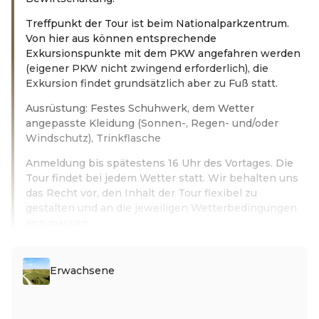
Treffpunkt der Tour ist beim Nationalparkzentrum.
Von hier aus können entsprechende
Exkursionspunkte mit dem PKW angefahren werden
(eigener PKW nicht zwingend erforderlich), die
Exkursion findet grundsätzlich aber zu Fuß statt.
Ausrüstung: Festes Schuhwerk, dem Wetter
angepasste Kleidung (Sonnen-, Regen- und/oder
Windschutz), Trinkflasche
Anmeldung bis spätestens 16 Uhr des Vortages. Die
Tour findet bei jedem Wetter statt. Wir behalten uns
das Recht vor, den Inhalt der Tour flexibel zu
gestalten und an die jeweiligen Wetterbedingungen
anzupassen.
Read more
Erwachsene