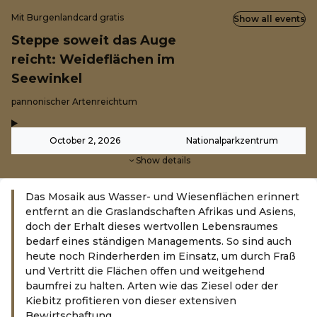
Mit Burgenlandcard gratis
Show all events
Steppe soweit das Auge
reicht: Weideflächen im
Seewinkel
-
pannonischer Artenreichtum
,
-
October 2, 2026
Nationalparkzentrum
Show details
Das Mosaik aus Wasser- und Wiesenflächen erinnert
entfernt an die Graslandschaften Afrikas und Asiens,
doch der Erhalt dieses wertvollen Lebensraumes
bedarf eines ständigen Managements. So sind auch
heute noch Rinderherden im Einsatz, um durch Fraß
und Vertritt die Flächen offen und weitgehend
baumfrei zu halten. Arten wie das Ziesel oder der
Kiebitz profitieren von dieser extensiven
Bewirtschaftung.