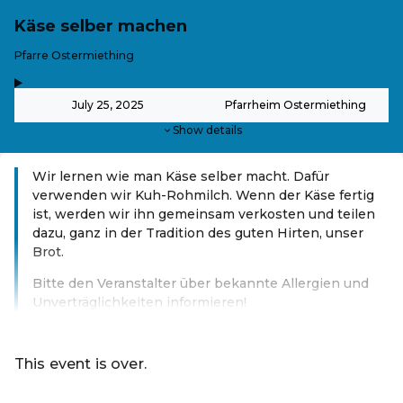
Käse selber machen
-
Pfarre Ostermiething
,
-
July 25, 2025
Pfarrheim Ostermiething
Show details
Wir lernen wie man Käse selber macht. Dafür
verwenden wir Kuh-Rohmilch. Wenn der Käse fertig
ist, werden wir ihn gemeinsam verkosten und teilen
dazu, ganz in der Tradition des guten Hirten, unser
Brot.
Bitte den Veranstalter über bekannte Allergien und
Unverträglichkeiten informieren!
Read more
This event is over.