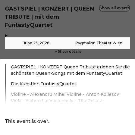
GASTSPIEL | KONZERT | QUEEN
Show all events
TRIBUTE | mit dem
FuntastyQuartet
,
-
June 25, 2026
Pygmalion Theater Wien
Show details
GASTSPIEL | KONZERT Queen Tribute erleben Sie die
schönsten Queen-Songs mit dem FuntastyQuartet
Die Künstler: FuntastyQuartet
Violine - Alexandru Mihai Violine - Anton Koliesov
Viola - Yichen Lai Violoncello - Tita Pesata
Read more
This event is over.
Go to the current events of Online-Shop