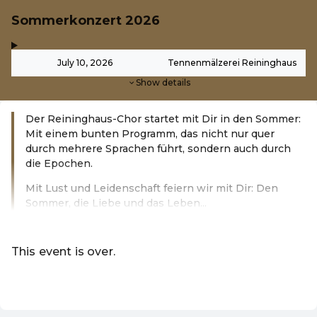
Sommerkonzert 2026
,
-
July 10, 2026
Tennenmälzerei Reininghaus
Show details
Der Reininghaus-Chor startet mit Dir in den Sommer:
Mit einem bunten Programm, das nicht nur quer
durch mehrere Sprachen führt, sondern auch durch
die Epochen.
Mit Lust und Leidenschaft feiern wir mit Dir: Den
Sommer, die Liebe und das Leben...
Read more
This event is over.
EN ·
English