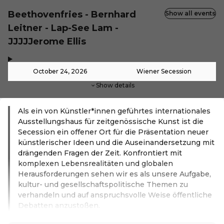
Beethovenfries - Bernhard
Show all events
Leitner - Lap-See Lam -
JJJJJerome Ellis
,
-
October 24, 2026
Wiener Secession
Show details
Als ein von Künstler*innen geführtes internationales
Ausstellungshaus für zeitgenössische Kunst ist die
Secession ein offener Ort für die Präsentation neuer
künstlerischer Ideen und die Auseinandersetzung mit
drängenden Fragen der Zeit. Konfrontiert mit
komplexen Lebensrealitäten und globalen
Herausforderungen sehen wir es als unsere Aufgabe,
kultur- und gesellschaftspolitische Themen zu
verhandeln und auf anspruchsvolle Weise öffentliche
Debatten anzustoßen.
Read more