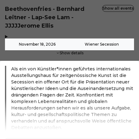
Beethovenfries - Bernhard
Show all events
Leitner - Lap-See Lam -
JJJJJerome Ellis
,
-
November 18, 2026
Wiener Secession
Show details
Als ein von Künstler*innen geführtes internationales
Ausstellungshaus für zeitgenössische Kunst ist die
Secession ein offener Ort für die Präsentation neuer
künstlerischer Ideen und die Auseinandersetzung mit
drängenden Fragen der Zeit. Konfrontiert mit
komplexen Lebensrealitäten und globalen
Herausforderungen sehen wir es als unsere Aufgabe,
kultur- und gesellschaftspolitische Themen zu
verhandeln und auf anspruchsvolle Weise öffentliche
Debatten anzustoßen.
Read more