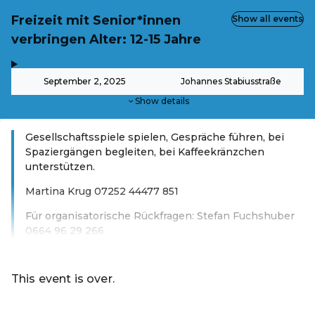
Freizeit mit Senior*innen
Show all events
verbringen Alter: 12-15 Jahre
,
-
September 2, 2025
Johannes Stabiusstraße
Show details
Gesellschaftsspiele spielen, Gespräche führen, bei
Spaziergängen begleiten, bei Kaffeekränzchen
unterstützen.
Martina Krug 07252 44477 851
Für organisatorische Rückfragen: Stefan Fuchshuber
0664 96 29 266
Read more
This event is over.
Go to the current events of Magistrat Steyr - Sommer-Fer