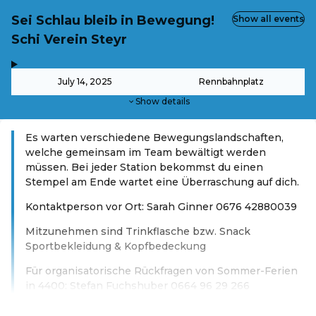
Sei Schlau bleib in Bewegung!
Show all events
Schi Verein Steyr
,
-
July 14, 2025
Rennbahnplatz
Show details
Es warten verschiedene Bewegungslandschaften,
welche gemeinsam im Team bewältigt werden
müssen. Bei jeder Station bekommst du einen
Stempel am Ende wartet eine Überraschung auf dich.
Kontaktperson vor Ort: Sarah Ginner 0676 42880039
Mitzunehmen sind Trinkflasche bzw. Snack
Sportbekleidung & Kopfbedeckung
Für organisatorische Rückfragen von Sommer-Ferien
in 4400: Stefan Fuchshuber 0664 96 29 266
Read more