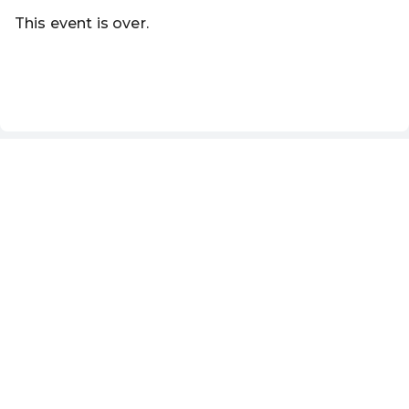
This event is over.
Go to the current events of Magistrat Steyr - Sommer-Fer
EN ·
English