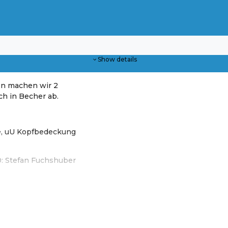
Show details
en machen wir 2
ch in Becher ab.
e, uU Kopfbedeckung
0: Stefan Fuchshuber
 Steyr - Sommer-Ferien in 4400