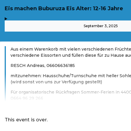
Eis machen Buburuza Eis Alter: 12-16 Jahre
,
-
September 3, 2025
Aus einem Warenkorb mit vielen verschiedenen Frücht
verschiedene Eissorten und füllen diese für zu Hause au
RESCH Andreas, 06606636185
mitzunehmen: Hausschuhe/Turnschuhe mit heller Sohl
(wird sonst von uns zur Verfügung gestellt)
Für organisatorische Rückfragen Sommer-Ferien in 440
0664 96 29 266
Read more
This event is over.
Go to the current events of Magistrat