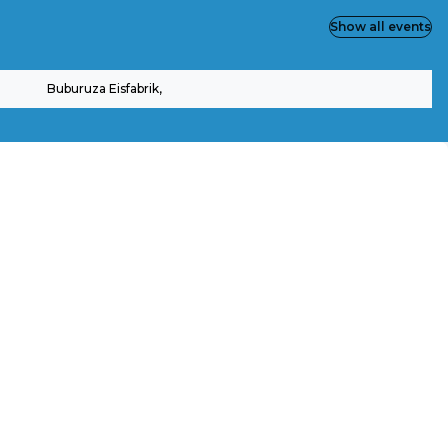
Show all events
Buburuza Eisfabrik,