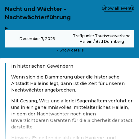
Nacht und Wächter -
Show all events
Nachtwächterführung
,
-
Treffpunkt: Tourismusverband
December 7, 2025
Hallein / Bad Dürrnberg
Show details
In historischen Gewändern
Wenn sich die Dämmerung über die historische
Altstadt Halleins legt, dann ist die Zeit für unseren
Nachtwächter angebrochen.
Mit Gesang, Witz und allerlei Sagenhaftem verführt er
uns in ein geheimnisvolles, mittelalterliches Hallein,
in dem der Nachtwächter noch einen
unverzichtbaren Garanten für die Sicherheit der Stadt
darstellte.
Hinweis: Es gelten die aktuellen Hygiene- und