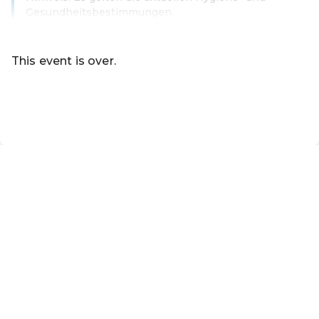
Gesundheitsbestimmungen.
Read more
This event is over.
Go to the current events of Tourismusverband Hallein
EN ·
English