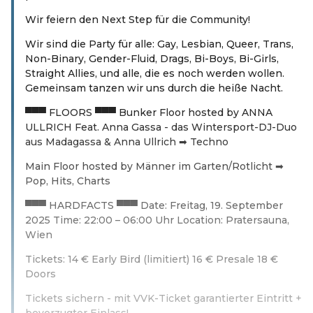
Wir feiern den Next Step für die Community!
Wir sind die Party für alle: Gay, Lesbian, Queer, Trans,
Non-Binary, Gender-Fluid, Drags, Bi-Boys, Bi-Girls,
Straight Allies, und alle, die es noch werden wollen.
Gemeinsam tanzen wir uns durch die heiße Nacht.
▀▀▀ FLOORS ▀▀▀ Bunker Floor hosted by ANNA
ULLRICH Feat. Anna Gassa - das Wintersport-DJ-Duo
aus Madagassa & Anna Ullrich ➡ Techno
Main Floor hosted by Männer im Garten/Rotlicht ➡
Pop, Hits, Charts
▀▀▀ HARDFACTS ▀▀▀ Date: Freitag, 19. September
2025 Time: 22:00 – 06:00 Uhr Location: Pratersauna,
Wien
Tickets: 14 € Early Bird (limitiert) 16 € Presale 18 €
Doors
Tickets sichern - mit VVK-Ticket garantierter Eintritt +
bevorzugter Einlass!