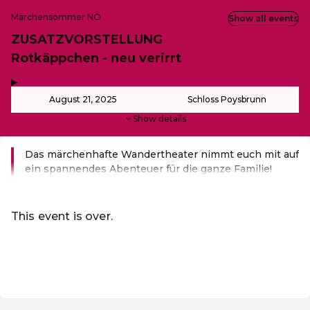
Märchensommer NÖ
Show all events
ZUSATZVORSTELLUNG
Rotkäppchen - neu verirrt
,
-
August 21, 2025
Schloss Poysbrunn
Show details
Das märchenhafte Wandertheater nimmt euch mit auf
ein spannendes Abenteuer für die ganze Familie!
Read more
This event is over.
Go to the current events of Märchensommer
EN ·
English