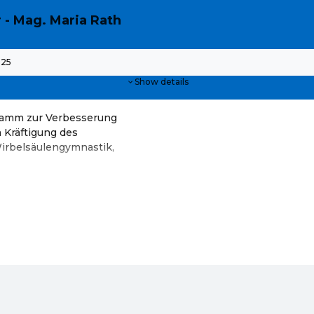
r - Mag. Maria Rath
025
Show details
ramm zur Verbesserung
m Kräftigung des
irbelsäulengymnastik,
hschule Urania Klosterneuburg