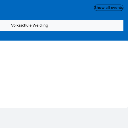
Show all events
Volksschule Weidling