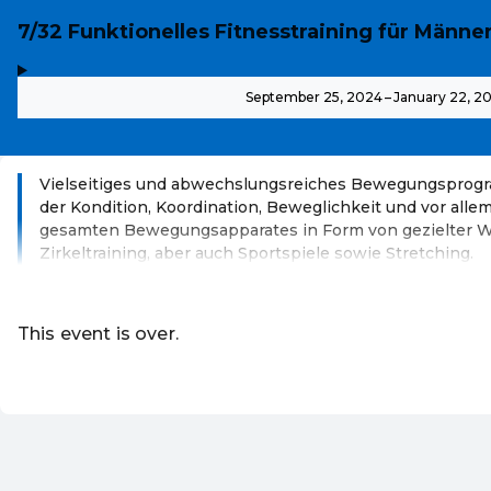
7/32 Funktionelles Fitnesstraining für Männe
,
-
September 25, 2024 – January 22, 2
Vielseitiges und abwechslungsreiches Bewegungsprog
der Kondition, Koordination, Beweglichkeit und vor alle
gesamten Bewegungsapparates in Form von gezielter W
Zirkeltraining, aber auch Sportspiele sowie Stretching.
Read more
This event is over.
Go to the current events of Volkshoc
EN ·
English