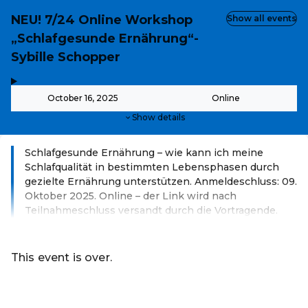
NEU! 7/24 Online Workshop
Show all events
„Schlafgesunde Ernährung“-
Sybille Schopper
,
-
October 16, 2025
Online
Show details
Schlafgesunde Ernährung – wie kann ich meine
Schlafqualität in bestimmten Lebensphasen durch
gezielte Ernährung unterstützen. Anmeldeschluss: 09.
Oktober 2025. Online – der Link wird nach
Teilnahmeschluss versandt durch die Vortragende.
Read more
This event is over.
Go to the current events of Volkshochschule Urania Klos