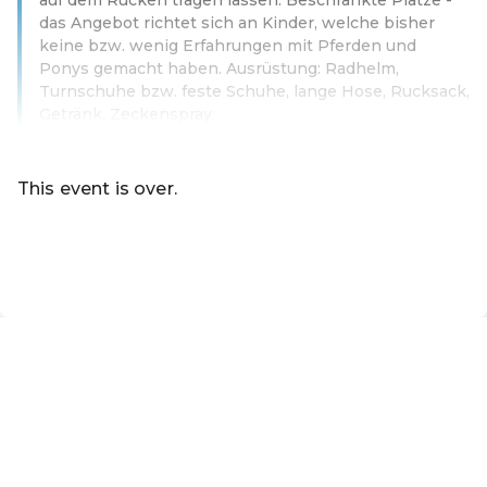
das Angebot richtet sich an Kinder, welche bisher
keine bzw. wenig Erfahrungen mit Pferden und
Ponys gemacht haben. Ausrüstung: Radhelm,
Turnschuhe bzw. feste Schuhe, lange Hose, Rucksack,
Getränk, Zeckenspray.
Read more
This event is over.
Go to the current events of Online-Shop der Marktgemei
EN ·
English