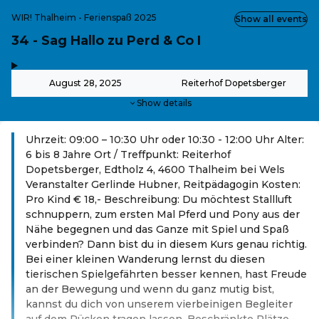
WIR! Thalheim - Ferienspaß 2025
Show all events
34 - Sag Hallo zu Perd & Co I
,
-
August 28, 2025
Reiterhof Dopetsberger
Show details
Uhrzeit: 09:00 – 10:30 Uhr oder 10:30 - 12:00 Uhr Alter:
6 bis 8 Jahre Ort / Treffpunkt: Reiterhof
Dopetsberger, Edtholz 4, 4600 Thalheim bei Wels
Veranstalter Gerlinde Hubner, Reitpädagogin Kosten:
Pro Kind € 18,- Beschreibung: Du möchtest Stallluft
schnuppern, zum ersten Mal Pferd und Pony aus der
Nähe begegnen und das Ganze mit Spiel und Spaß
verbinden? Dann bist du in diesem Kurs genau richtig.
Bei einer kleinen Wanderung lernst du diesen
tierischen Spielgefährten besser kennen, hast Freude
an der Bewegung und wenn du ganz mutig bist,
kannst du dich von unserem vierbeinigen Begleiter
auf dem Rücken tragen lassen. Beschränkte Plätze -