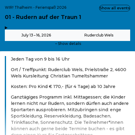
WIR! Thalheim - Ferienspaß 2026
Show all events
01 - Rudern auf der Traun 1
,
-
July 13 – 16, 2026
Ruderclub Wels
Show details
Jeden Tag von 9 bis 16 Uhr
Ort / Treffpunkt: Ruderclub Wels, Prielstraße 2, 4600
Wels Kursleitung: Christian Tumeltshammer
Kosten: Pro Kind € 170,- (für 4 Tage) ab 10 Jahre
Ganztägiges Programm inkl. Mittagessen; die Kinder
lernen nicht nur Rudern, sondern dürfen auch andere
Sportarten ausprobieren. Mitzubringen sind: enge
Sportkleidung, Reservekleidung, Badesachen,
Trinkflasche, Sonnenschutz. Die Teilnehmer*innen
können auch gerne beide Termine buchen - es gibt
dann einen Kurs für Fortgeschrittene.