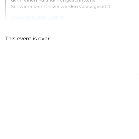
Schwimmkenntnisse werden vorausgesetzt.
www.ruderclub-wels.at
Read more
This event is over.
Go to the current events of Online-Shop der Marktgemei
EN ·
English