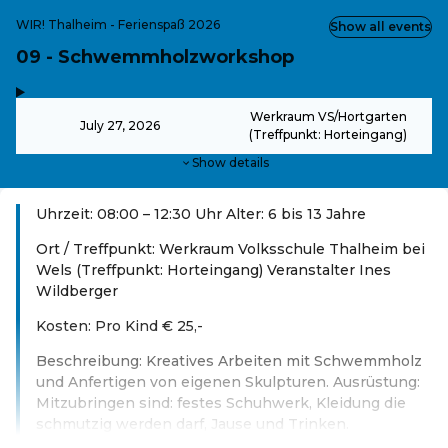
WIR! Thalheim - Ferienspaß 2026
Show all events
09 - Schwemmholzworkshop
,
-
Werkraum VS/Hortgarten
July 27, 2026
(Treffpunkt: Horteingang)
Show details
Uhrzeit: 08:00 – 12:30 Uhr Alter: 6 bis 13 Jahre
Ort / Treffpunkt: Werkraum Volksschule Thalheim bei
Wels (Treffpunkt: Horteingang) Veranstalter Ines
Wildberger
Kosten: Pro Kind € 25,-
Beschreibung: Kreatives Arbeiten mit Schwemmholz
und Anfertigen von eigenen Skulpturen. Ausrüstung:
Mitzubringen sind: festes Schuhwerk, Kleidung die
schmutzig werden darf, Jause und Trinken.
Read more