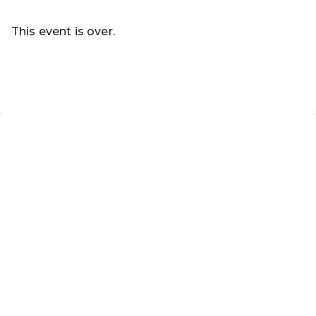
This event is over.
Go to the current events of Online-Shop der Marktgemei
EN ·
English