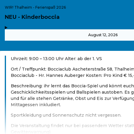
WIR! Thalheim - Ferienspaß 2026
NEU - Kinderboccia
,
-
August 12, 2026
Uhrzeit: 9:00 – 13:00 Uhr Alter: ab der 1. VS
Ort / Treffpunkt: Bocciaclub Ascheterstraße 58, Thalheim
Bocciaclub - Hr. Hannes Auberger Kosten: Pro Kind € 15,
Beschreibung: ihr lernt das Boccia-Spiel und könnt euch
Geschicklichkeitsspielen und Ballspielen austoben. Es 
und für alle stehen Getränke, Obst und Eis zur Verfügung.
Mittagessen inkludiert.
Sportkleidung und Sonnenschutz nicht vergessen.
Die Veranstaltung findet nur bei passendem Wetter stat
Gewitterwarnung).