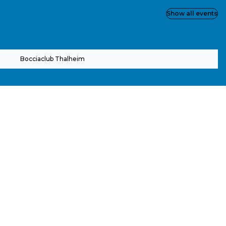
Show all events
Bocciaclub Thalheim