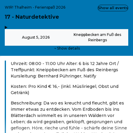
WIR! Thalheim - Ferienspaß 2026
Show all events
17 - Naturdetektive
,
-
Kneippbecken am Fuß des
August 5, 2026
Reinbergs
Show details
Uhrzeit: 08:00 - 11:00 Uhr Alter: 6 bis 12 Jahre Ort /
Treffpunkt: Kneippbecken am Fuß des Reinbergs
Kursleitung: Bernhard Pühringer, Natify
Kosten: Pro Kind € 16,- (inkl. Müsliriegel, Obst und
Getränk)
Beschreibung: Da wo es kreucht und fleucht, gibt es
immer etwas zu entdecken. Vom Erdboden bis ins
Blätterdach wimmelt es in unseren Wäldern vor
Leben; da wird gegraben, geklopft, gesprungen und
geflogen. Höre, rieche und fühle - schärfe deine Sinne