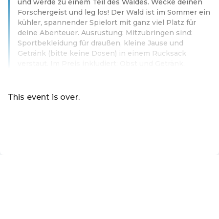
und werde zu einem Teil des Waldes. Wecke deinen
Forschergeist und leg los! Der Wald ist im Sommer ein
kühler, spannender Spielort mit ganz viel Platz für
deine Abenteuer. Ausrüstung: Mitzubringen sind:
Sportbekleidung für draußen, kleine Jause und
Getränk (bitte keine Dosen) in einem Rucksack
verstaut. Im Preis inkludiert: Obst und Getränk.
Read more
This event is over.
Go to the current events of Online-Shop der Marktgemei
EN ·
English