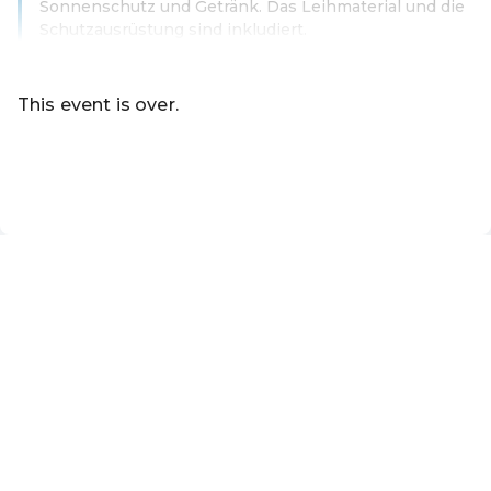
Sonnenschutz und Getränk. Das Leihmaterial und die
Schutzausrüstung sind inkludiert.
Read more
This event is over.
Go to the current events of Online-Shop der Marktgemei
EN ·
English