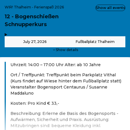
WIR! Thalheim - Ferienspaß 2026
Show all events
12 - Bogenschießen
Schnupperkurs
,
-
July 27, 2026
Fußballplatz Thalheim
Show details
Uhrzeit: 14:00 – 17:00 Uhr Alter: ab 10 Jahre
Ort / Treffpunkt: Treffpunkt beim Parkplatz Vithal
(Kurs findet auf Wiese hinter dem Fußballplatz statt)
Veranstalter Bogensport Centaurus / Susanne
Maddaluno
Kosten: Pro Kind € 33,-
Beschreibung: Erlerne die Basis des Bogensports -
Aufwärmen, Sicherheit und Praxis. Ausrüstung:
Mitzubringen sind: bequeme Kleidung inkl.