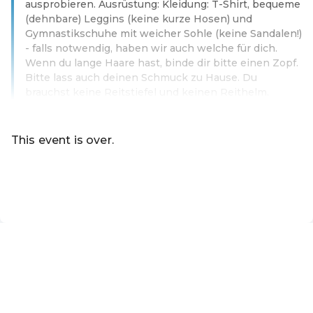
ausprobieren. Ausrüstung: Kleidung: T-Shirt, bequeme
(dehnbare) Leggins (keine kurze Hosen) und
Gymnastikschuhe mit weicher Sohle (keine Sandalen!)
- falls notwendig, haben wir auch welche für dich.
Wenn du lange Haare hast, binde dir bitte einen Zopf.
Bitte lass auch deinen Schmuck zu Hause. Du
brauchst keine Reitstiefel und keinen Reithelm.
Read more
This event is over.
Go to the current events of Online-Shop der Marktgemei
EN ·
English