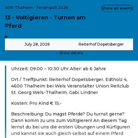
WIR! Thalheim - Ferienspaß 2026
Show all events
13 - Voltigieren - Turnen am
Pferd
,
-
July 28, 2026
Reiterhof Dopetsberger
Show details
Uhrzeit: 09:00 – 10:30 Uhr Alter: ab 6 Jahre
Ort / Treffpunkt: Reiterhof Dopetsberger, Edtholz 4,
4600 Thalheim bei Wels Veranstalter Union Reitclub
St. Georg Wels-Thalheim, Gabi Lindner
Kosten: Pro Kind € 15,-
Beschreibung: Du magst Pferde? Du turnst gerne?
Dann komm zu uns zum Voltigieren! An diesem Tag
lernst du bei uns die ersten Übungen und Kürfiguren
und kannst sie auch gleich selbst auf einem Pferd