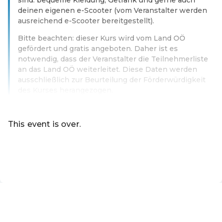
deinen eigenen e-Scooter (vom Veranstalter werden
ausreichend e-Scooter bereitgestellt).
Bitte beachten: dieser Kurs wird vom Land OÖ
gefördert und gratis angeboten. Daher ist es
notwendig, dass der Veranstalter die Teilnehmerliste
an das Land OÖ weiterleitet. Diese Daten werden
ausschließlich zur Beurteilung der Förderwürdigkeit
des Kurses herangezogen.
Read more
This event is over.
Go to the current events of Online-Shop der Marktgemei
EN ·
English