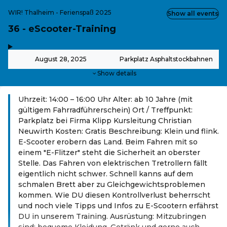
WIR! Thalheim - Ferienspaß 2025
Show all events
36 - eScooter-Training
,
-
August 28, 2025
Parkplatz Asphaltstockbahnen
Show details
Uhrzeit: 14:00 – 16:00 Uhr Alter: ab 10 Jahre (mit
gültigem Fahrradführerschein) Ort / Treffpunkt:
Parkplatz bei Firma Klipp Kursleitung Christian
Neuwirth Kosten: Gratis Beschreibung: Klein und flink.
E-Scooter erobern das Land. Beim Fahren mit so
einem "E-Flitzer" steht die Sicherheit an oberster
Stelle. Das Fahren von elektrischen Tretrollern fällt
eigentlich nicht schwer. Schnell kanns auf dem
schmalen Brett aber zu Gleichgewichtsproblemen
kommen. Wie DU diesen Kontrollverlust beherrscht
und noch viele Tipps und Infos zu E-Scootern erfährst
DU in unserem Training. Ausrüstung: Mitzubringen
sind: bequeme Kleidung, Getränk und gerne auch