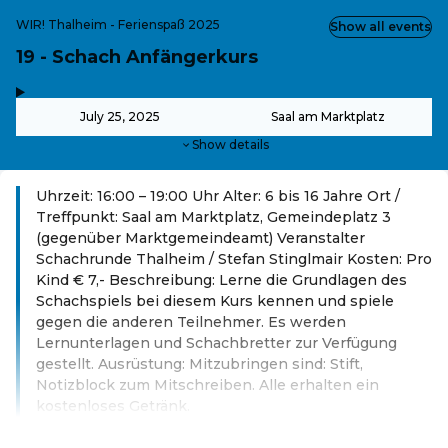
WIR! Thalheim - Ferienspaß 2025
Show all events
19 - Schach Anfängerkurs
,
-
July 25, 2025
Saal am Marktplatz
Show details
Uhrzeit: 16:00 – 19:00 Uhr Alter: 6 bis 16 Jahre Ort /
Treffpunkt: Saal am Marktplatz, Gemeindeplatz 3
(gegenüber Marktgemeindeamt) Veranstalter
Schachrunde Thalheim / Stefan Stinglmair Kosten: Pro
Kind € 7,- Beschreibung: Lerne die Grundlagen des
Schachspiels bei diesem Kurs kennen und spiele
gegen die anderen Teilnehmer. Es werden
Lernunterlagen und Schachbretter zur Verfügung
gestellt. Ausrüstung: Mitzubringen sind: Stift,
Notizblock zum Mitschreiben. Alle erhalten ein
kostenloses Getränk.
Read more