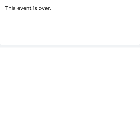
This event is over.
Go to the current events of Online-Shop der Marktgemei
EN ·
English