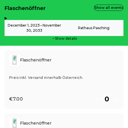
Flaschenöffner
Show all events
,
-
December 1, 2023 – November
Rathaus Pasching
30, 2033
Show details
Flaschenöffner
Preis inkl. Versand innerhalb Österreich.
€7.00
Flaschenöffner