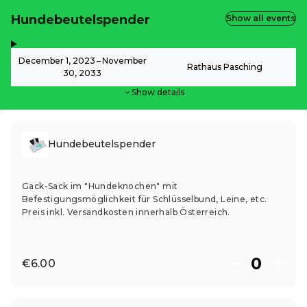
Hundebeutelspender
Show all events
,
-
December 1, 2023 – November
Rathaus Pasching
30, 2033
Show details
Hundebeutelspender
Gack-Sack im "Hundeknochen" mit
Befestigungsmöglichkeit für Schlüsselbund, Leine, etc.
Preis inkl. Versandkosten innerhalb Österreich.
€6.00