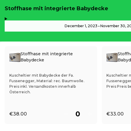
Stoffhase mit integrierte Babydecke
,
-
December 1, 2023 – November 30, 2
Stoffhase mit integrierte
Stoffh
Babydecke
Babyd
Kuscheltier mit Babydecke der Fa.
Kuscheltier 
Fussenegger, Material: rec. Baumwolle.
Fussenegger,
Preis inkl. Versandkosten innerhalb
Preis Preis 
Österreich.
€38.00
€33.00