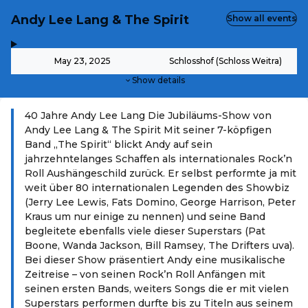
Andy Lee Lang & The Spirit
Show all events
,
-
May 23, 2025
Schlosshof (Schloss Weitra)
Show details
40 Jahre Andy Lee Lang Die Jubiläums-Show von
Andy Lee Lang & The Spirit Mit seiner 7-köpfigen
Band „The Spirit“ blickt Andy auf sein
jahrzehntelanges Schaffen als internationales Rock’n
Roll Aushängeschild zurück. Er selbst performte ja mit
weit über 80 internationalen Legenden des Showbiz
(Jerry Lee Lewis, Fats Domino, George Harrison, Peter
Kraus um nur einige zu nennen) und seine Band
begleitete ebenfalls viele dieser Superstars (Pat
Boone, Wanda Jackson, Bill Ramsey, The Drifters uva).
Bei dieser Show präsentiert Andy eine musikalische
Zeitreise – von seinen Rock’n Roll Anfängen mit
seinen ersten Bands, weiters Songs die er mit vielen
Superstars performen durfte bis zu Titeln aus seinem