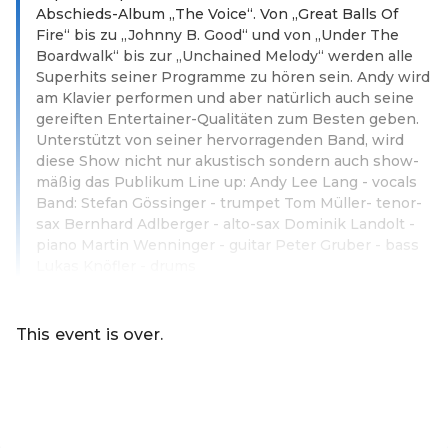
Abschieds-Album „The Voice“. Von „Great Balls Of
Fire“ bis zu „Johnny B. Good“ und von „Under The
Boardwalk“ bis zur „Unchained Melody“ werden alle
Superhits seiner Programme zu hören sein. Andy wird
am Klavier performen und aber natürlich auch seine
gereiften Entertainer-Qualitäten zum Besten geben.
Unterstützt von seiner hervorragenden Band, wird
diese Show nicht nur akustisch sondern auch show-
mäßig das Publikum Line up: Andy Lee Lang - vocals
Band: Stefan Gössinger - trumpet Tom Müller- tenor-
sax Bernhard Adlberger - alto-sax Dominik Landolt -
piano Martin Wenninger - guitar Peter Gruber - bass
Lukas Knöfler - drums
Read more
This event is over.
Go to the current events of new Company 2022-10-10 10:
EN ·
English