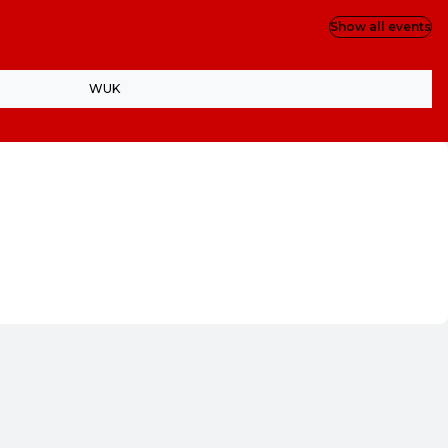
Show all events
WUK