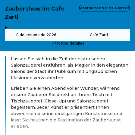
Zaubershow im Cafe
Mostrar todos los eventos
Zartl
,
-
8 de octubre de 2026
Café Zartl
Mostrar detalles
Lassen Sie sich in die Zeit der historischen
Salonzauberei entführen, als Magier in den eleganten
Salons der Stadt ihr Publikum mit unglaublichen
Illusionen verzauberten.
Erleben Sie einen Abend voller Wunder, während
unsere Zauberer Sie direkt an Ihrem Tisch mit
Tischzauberei (Close-Up) und Salonzauberei
begeistern. Jeder Künstler präsentiert Ihnen
abwechselnd seine einzigartigen Kunststücke und
lässt Sie hautnah die Faszination der Zauberkunst
erleben.