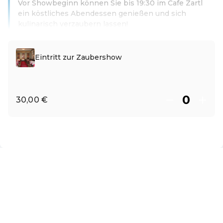
Vor Showbeginn können Sie bis 19:30 im Cafe Zartl
ein köstliches Abendessen genießen und sich
kulinarisch verzaubern lassen!
Leer más
Eintritt zur Zaubershow
30,00 €
ES ·
Spanish