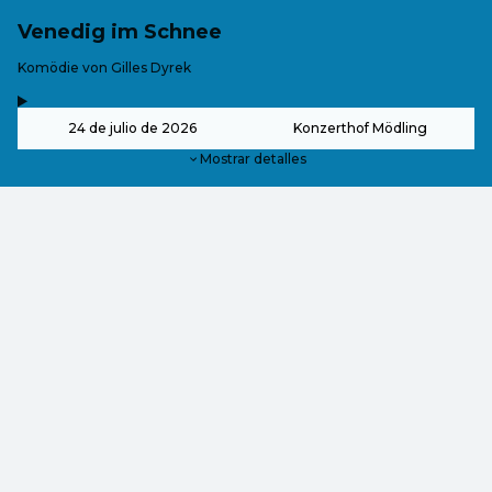
Venedig im Schnee
-
Komödie von Gilles Dyrek
,
-
24 de julio de 2026
Konzerthof Mödling
Mostrar detalles