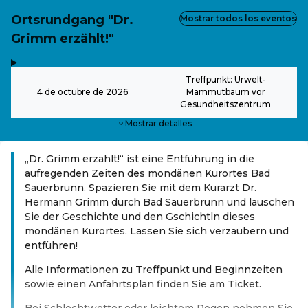
Ortsrundgang "Dr.
Mostrar todos los eventos
Grimm erzählt!"
,
-
Treffpunkt: Urwelt-
4 de octubre de 2026
Mammutbaum vor
Gesundheitszentrum
Mostrar detalles
„Dr. Grimm erzählt!“ ist eine Entführung in die
aufregenden Zeiten des mondänen Kurortes Bad
Sauerbrunn. Spazieren Sie mit dem Kurarzt Dr.
Hermann Grimm durch Bad Sauerbrunn und lauschen
Sie der Geschichte und den Gschichtln dieses
mondänen Kurortes. Lassen Sie sich verzaubern und
entführen!
Alle Informationen zu Treffpunkt und Beginnzeiten
sowie einen Anfahrtsplan finden Sie am Ticket.
Bei Schlechtwetter oder leichtem Regen nehmen Sie