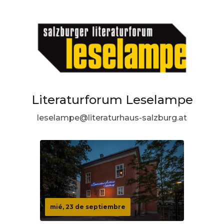
Literaturforum Leselampe
leselampe@literaturhaus-salzburg.at
mié, 23 de septiembre