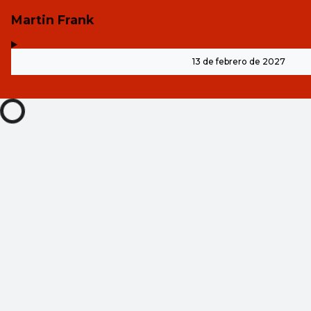
Martin Frank
,
-
13 de febrero de 2027
38,50 €
35,50 €
32,50 €
ES ·
Spanish