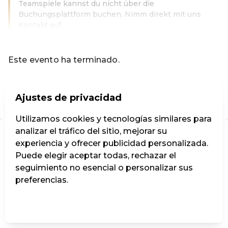
Teamspiele kannst du nicht über die
Buchungsplattform buchen. Nimm direkt mit uns
Kontakt auf.
Leer más
Este evento ha terminado.
Ir a los eventos actuales de Codeknacker Entertainment e
Ajustes de privacidad
ES ·
Spanish
Utilizamos cookies y tecnologías similares para
analizar el tráfico del sitio, mejorar su
experiencia y ofrecer publicidad personalizada.
Puede elegir aceptar todas, rechazar el
seguimiento no esencial o personalizar sus
preferencias.
Administrar ajustes
Rechazar todos
Aceptar todos