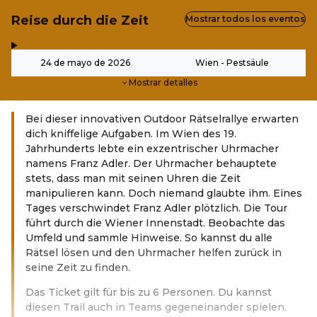
Reise durch die Zeit
Mostrar todos los eventos
,
-
24 de mayo de 2026
Wien - Pestsäule
Mostrar detalles
Bei dieser innovativen Outdoor Rätselrallye erwarten
dich kniffelige Aufgaben. Im Wien des 19.
Jahrhunderts lebte ein exzentrischer Uhrmacher
namens Franz Adler. Der Uhrmacher behauptete
stets, dass man mit seinen Uhren die Zeit
manipulieren kann. Doch niemand glaubte ihm. Eines
Tages verschwindet Franz Adler plötzlich. Die Tour
führt durch die Wiener Innenstadt. Beobachte das
Umfeld und sammle Hinweise. So kannst du alle
Rätsel lösen und den Uhrmacher helfen zurück in
seine Zeit zu finden.
Das Ticket gilt für bis zu 6 Personen. Du kannst
diesen Trail auch in Teams gegeneinander spielen.