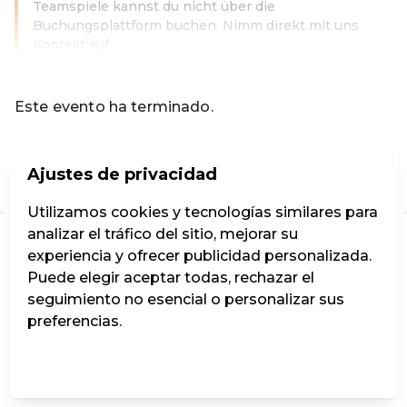
Teamspiele kannst du nicht über die
Buchungsplattform buchen. Nimm direkt mit uns
Kontakt auf.
Leer más
Este evento ha terminado.
Ir a los eventos actuales de Codeknacker Entertainment e
Ajustes de privacidad
ES ·
Spanish
Utilizamos cookies y tecnologías similares para
analizar el tráfico del sitio, mejorar su
experiencia y ofrecer publicidad personalizada.
Puede elegir aceptar todas, rechazar el
seguimiento no esencial o personalizar sus
preferencias.
Administrar ajustes
Rechazar todos
Aceptar todos