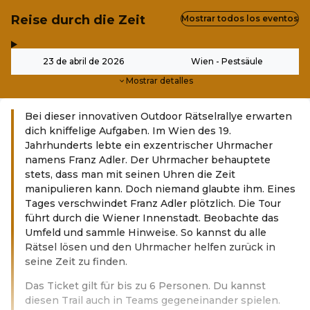
Reise durch die Zeit
Mostrar todos los eventos
,
-
23 de abril de 2026
Wien - Pestsäule
Mostrar detalles
Bei dieser innovativen Outdoor Rätselrallye erwarten
dich kniffelige Aufgaben. Im Wien des 19.
Jahrhunderts lebte ein exzentrischer Uhrmacher
namens Franz Adler. Der Uhrmacher behauptete
stets, dass man mit seinen Uhren die Zeit
manipulieren kann. Doch niemand glaubte ihm. Eines
Tages verschwindet Franz Adler plötzlich. Die Tour
führt durch die Wiener Innenstadt. Beobachte das
Umfeld und sammle Hinweise. So kannst du alle
Rätsel lösen und den Uhrmacher helfen zurück in
seine Zeit zu finden.
Das Ticket gilt für bis zu 6 Personen. Du kannst
diesen Trail auch in Teams gegeneinander spielen.