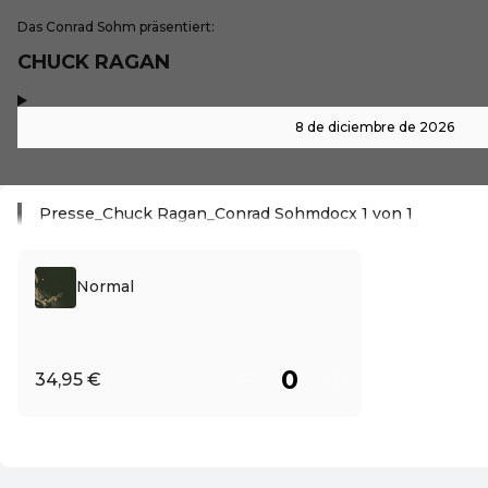
Das Conrad Sohm präsentiert:
CHUCK RAGAN
,
-
8 de diciembre de 2026
Presse_Chuck Ragan_Conrad Sohmdocx 1 von 1
Leer más
Normal
34,95 €
ES ·
Spanish