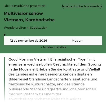
Die Heimatbühne präsentiert:
Mostrar todos los eventos
Multivisionsshow
Vietnam, Kambodscha
-
Wunderwelten in Südostasien
,
-
12 de noviembre de 2026
Musium
Mostrar detalles
Good Morning Vietnam! Ein „asiatischer Tiger“ mit
einer sehr wechselvollen Geschichte auf dem Sprung
in die Moderne! Erleben Sie die Kontraste und Vielfalt
des Landes auf einer beeindruckenden digitalen
Bilderreise! Grandiose Landschaften, asiatische und
französische Kulturschätze, endlose Strände,
pulsierende Städte und gastfreundliche Menschen
machen Vietnam zu einem der
abwechslungsreichsten Reiseziele Asiens.
Leer más