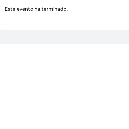
Este evento ha terminado.
Ir a los eventos actuales d
ES ·
Spanish