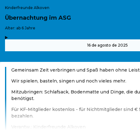
Kinderfreunde Alkoven
Übernachtung im ASG
-
Alter: ab 6 Jahre
,
-
16 de agosto de 2025
Gemeinsam Zeit verbringen und Spaß haben ohne Leist
Wir spielen, basteln, singen und noch vieles mehr.
Mitzubringen: Schlafsack, Bodenmatte und Dinge, die d
benötigst.
Für KF-Mitglieder kostenlos - für Nichtmitglieder sind € 
bezahlen.
Verantw.: Kinderfreunde Alkoven
Leer más