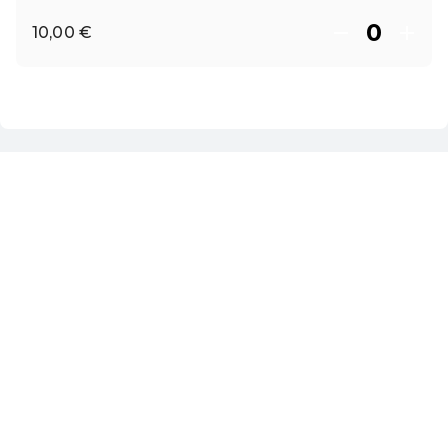
10,00 €
ES ·
Spanish