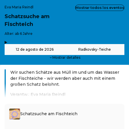
Eva Maria Reindl
Mostrar todos los eventos
Schatzsuche am
Fischteich
-
Alter: ab 6 Jahre
,
-
12 de agosto de 2026
Radkovsky-Teiche
Mostrar detalles
Wir suchen Schätze aus Müll im und um das Wasser
der Fischteiche - wir werden aber auch mit einem
großen Schatz belohnt.
Verantw.: Eva Maria Reindl
Leer más
Schatzsuche am Fischteich