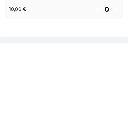
10,00 €
ES ·
Spanish