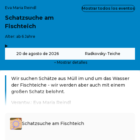
Eva Maria Reindl
Mostrar todos los eventos
Schatzsuche am
Fischteich
-
Alter: ab 6 Jahre
,
-
20 de agosto de 2026
Radkovsky-Teiche
Mostrar detalles
Wir suchen Schätze aus Müll im und um das Wasser
der Fischteiche - wir werden aber auch mit einem
großen Schatz belohnt.
Verantw.: Eva Maria Reindl
Leer más
Schatzsuche am Fischteich