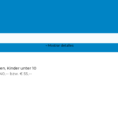
Mostrar detalles
en, Kinder unter 10
0,-- bzw. € 55,--
e Online Shop der Gemeinde Alkoven