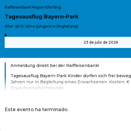
Raiffeisenbank Region Eferding
Tagesausflug Bayern-Park
-
Alter: ab 10 Jahre (jüngere in Begleitung)
,
-
23 de julio de 2026
Anmeldung direkt bei der Raiffeisenbank!
Tagesausflug Bayern-Park Kinder dürfen sich frei beweg
Jahren nur in Begleitung eines Erwachsenen. Kosten: € 4
Erwachsene/Nichtkunde
Leer más
Este evento ha terminado.
Ir a los eventos actuales d
ES ·
Spanish