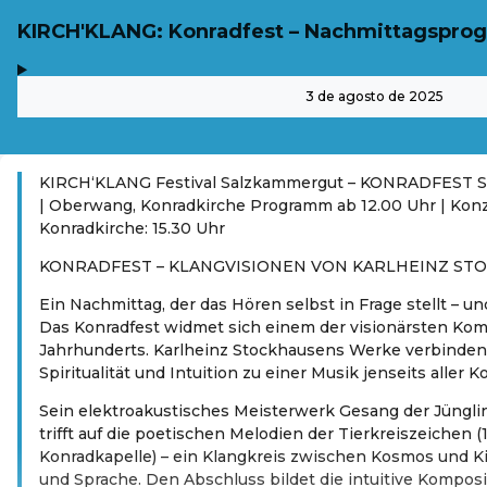
KIRCH'KLANG: Konradfest – Nachmittagspr
,
-
3 de agosto de 2025
KIRCH‘KLANG Festival Salzkammergut – KONRADFEST So
| Oberwang, Konradkirche Programm ab 12.00 Uhr | Konz
Konradkirche: 15.30 Uhr
KONRADFEST – KLANGVISIONEN VON KARLHEINZ ST
Ein Nachmittag, der das Hören selbst in Frage stellt – u
Das Konradfest widmet sich einem der visionärsten Kom
Jahrhunderts. Karlheinz Stockhausens Werke verbinden 
Spiritualität und Intuition zu einer Musik jenseits aller 
Sein elektroakustisches Meisterwerk Gesang der Jüngling
trifft auf die poetischen Melodien der Tierkreiszeichen (
Konradkapelle) – ein Klangkreis zwischen Kosmos und K
und Sprache. Den Abschluss bildet die intuitive Kompo