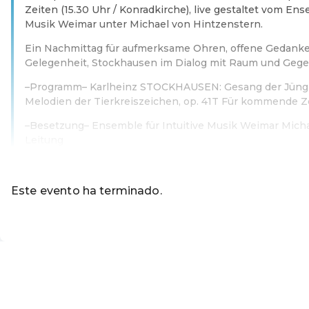
Zeiten (15.30 Uhr / Konradkirche), live gestaltet vom Ens
Musik Weimar unter Michael von Hintzenstern.
Ein Nachmittag für aufmerksame Ohren, offene Gedanke
Gelegenheit, Stockhausen im Dialog mit Raum und Gege
–Programm– Karlheinz STOCKHAUSEN: Gesang der Jüngl
Melodien der Tierkreiszeichen, op. 41T Für kommende Z
–Besetzung– Ensemble für Intuitive Musik Weimar Micha
Leitung
Leer más
Este evento ha terminado.
Ir a los eventos actuales d
ES ·
Spanish