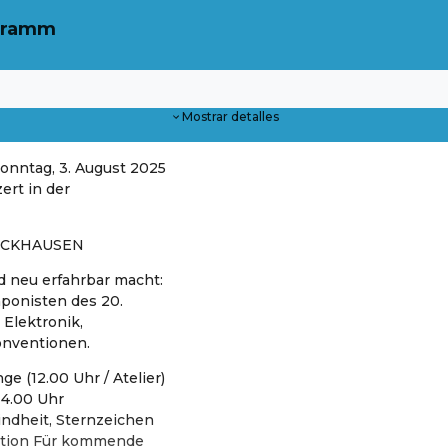
ogramm
Mostrar detalles
nntag, 3. August 2025
ert in der
OCKHAUSEN
nd neu erfahrbar macht:
ponisten des 20.
Elektronik,
Konventionen.
e (12.00 Uhr / Atelier)
14.00 Uhr
indheit, Sternzeichen
sition Für kommende