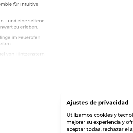
emble für Intuitive
n – und eine seltene
nwart zu erleben.
inge im Feuerofen
eiten
el von Hintzenstern,
e Ticketshop KIRCH'KLANG Festival Salzkammergut
Ajustes de privacidad
Utilizamos cookies y tecnolog
mejorar su experiencia y of
aceptar todas, rechazar el 