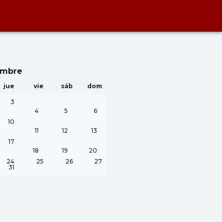
embre
jue
vie
sáb
dom
3
4
5
6
10
11
12
13
17
18
19
20
24
25
26
27
31