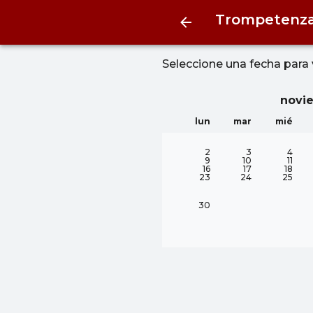
Trompetenza
Seleccione una fecha para 
novi
lun
mar
mié
2
3
4
9
10
11
16
17
18
23
24
25
30