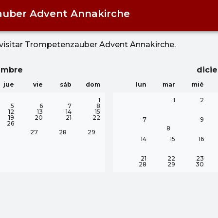
uber Advent Annakirche
visitar
Trompetenzauber Advent Annakirche
.
embre
dici
jue
vie
sáb
dom
lun
mar
mié
1
1
2
5
6
7
8
12
13
14
15
19
20
21
22
7
9
26
8
27
28
29
14
15
16
21
22
23
28
29
30