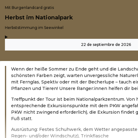
Mit Burgenlandcard gratis
Herbst im Nationalpark
-
Herbststimmung im Seewinkel
,
-
22 de septiembre de 2026
Wenn der heiße Sommer zu Ende geht und die Landschaf
schönsten Farben zeigt, warten unvergessliche Naturerl
mit Fernglas, Spektiv oder mit der Becherlupe – tauch ein 
Pflanzen und Tieren! Unsere Ranger:innen helfen dir b
Treffpunkt der Tour ist beim Nationalparkzentrum. Von 
entsprechende Exkursionspunkte mit dem PKW angefah
PKW nicht zwingend erforderlich), die Exkursion findet 
Fuß statt.
Ausrüstung: Festes Schuhwerk, dem Wetter angepasste 
Regen- und/oder Windschutz), Trinkflasche