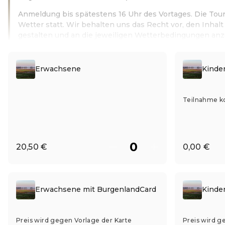
Anmeldung bis spätestens 16 Uhr des Vortages. Die Tour
Wetter statt. Wir behalten uns das Recht vor, den Inhalt 
gestalten und an die jeweiligen Wetterbedingungen an
Leer más
Erwachsene
Kinder
Teilnahme k
20,50 €
0,00 €
Erwachsene mit BurgenlandCard
Kinde
Preis wird gegen Vorlage der Karte
Preis wird g