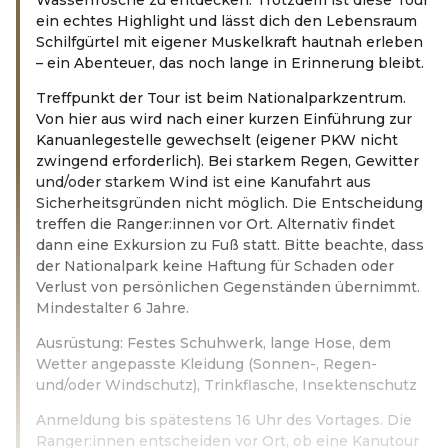
ein echtes Highlight und lässt dich den Lebensraum
Schilfgürtel mit eigener Muskelkraft hautnah erleben
– ein Abenteuer, das noch lange in Erinnerung bleibt.
Treffpunkt der Tour ist beim Nationalparkzentrum.
Von hier aus wird nach einer kurzen Einführung zur
Kanuanlegestelle gewechselt (eigener PKW nicht
zwingend erforderlich). Bei starkem Regen, Gewitter
und/oder starkem Wind ist eine Kanufahrt aus
Sicherheitsgründen nicht möglich. Die Entscheidung
treffen die Ranger:innen vor Ort. Alternativ findet
dann eine Exkursion zu Fuß statt. Bitte beachte, dass
der Nationalpark keine Haftung für Schaden oder
Verlust von persönlichen Gegenständen übernimmt.
Mindestalter 6 Jahre.
Ausrüstung: Festes Schuhwerk, lange Hose, dem
Wetter angepasste Kleidung (Sonnen-, Regen-
und/oder Windschutz), Trinkflasche, Insektenschutz
Anmeldung bis spätestens 16 Uhr des Vortages. Die
Ranger:innen entscheiden vor Ort, ob eine Kanutour