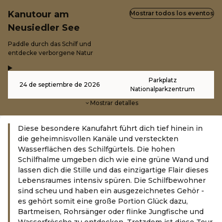
Kanutour am
Mostrar todos los eventos
Neusiedler See
-
Paddle durch das Schilf und
entdecke verborgene Natur
,
-
Parkplatz
24 de septiembre de 2026
Nationalparkzentrum
Mostrar detalles
Diese besondere Kanufahrt führt dich tief hinein in
die geheimnisvollen Kanäle und versteckten
Wasserflächen des Schilfgürtels. Die hohen
Schilfhalme umgeben dich wie eine grüne Wand und
lassen dich die Stille und das einzigartige Flair dieses
Lebensraumes intensiv spüren. Die Schilfbewohner
sind scheu und haben ein ausgezeichnetes Gehör -
es gehört somit eine große Portion Glück dazu,
Bartmeisen, Rohrsänger oder flinke Jungfische und
Wasserfrösche zu entdecken. Trotzdem ist diese Tour