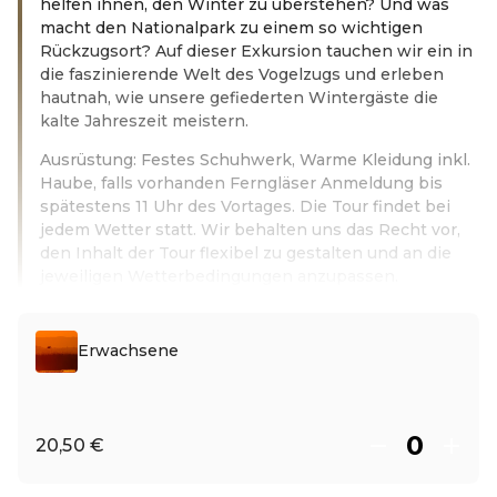
helfen ihnen, den Winter zu überstehen? Und was
macht den Nationalpark zu einem so wichtigen
Rückzugsort? Auf dieser Exkursion tauchen wir ein in
die faszinierende Welt des Vogelzugs und erleben
hautnah, wie unsere gefiederten Wintergäste die
kalte Jahreszeit meistern.
Ausrüstung: Festes Schuhwerk, Warme Kleidung inkl.
Haube, falls vorhanden Ferngläser Anmeldung bis
spätestens 11 Uhr des Vortages. Die Tour findet bei
jedem Wetter statt. Wir behalten uns das Recht vor,
den Inhalt der Tour flexibel zu gestalten und an die
jeweiligen Wetterbedingungen anzupassen.
Leer más
Erwachsene
20,50 €