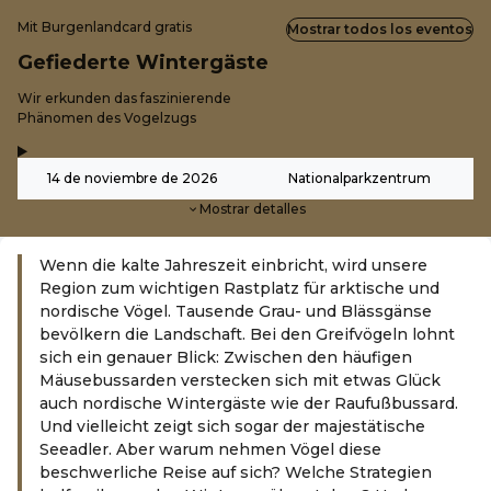
Mit Burgenlandcard gratis
Mostrar todos los eventos
Gefiederte Wintergäste
-
Wir erkunden das faszinierende
Phänomen des Vogelzugs
,
-
14 de noviembre de 2026
Nationalparkzentrum
Mostrar detalles
Wenn die kalte Jahreszeit einbricht, wird unsere
Region zum wichtigen Rastplatz für arktische und
nordische Vögel. Tausende Grau- und Blässgänse
bevölkern die Landschaft. Bei den Greifvögeln lohnt
sich ein genauer Blick: Zwischen den häufigen
Mäusebussarden verstecken sich mit etwas Glück
auch nordische Wintergäste wie der Raufußbussard.
Und vielleicht zeigt sich sogar der majestätische
Seeadler. Aber warum nehmen Vögel diese
beschwerliche Reise auf sich? Welche Strategien